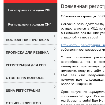
Временная регист
Регистрация граждан РФ
Обновление страницы: 06.0
Согласно законодательств
Регистрация граждан СНГ
осуществляется в МВД по 
вы сможете без лишних ус
с защитой на весь срок!
ПОСТОЯННАЯ ПРОПИСКА
Стоимость регистрации 
собственников, размером кв
ПРОПИСКА ДЛЯ РЕБЕНКА
Услуга получения
реги
востребована, т.к. с п
РЕГИСТРАЦИЯ ДЛЯ РВП
заполучить прибыльную р
гимназию, получить займ в
ГАИ. Как итог, получени
ОТВЕТЫ НА ВОПРОСЫ
поможет вам пользоваться
более защищенным.
ЦЕНА РЕГИСТРАЦИИ
Срок получения
официал
составляет 2-3 дня. Все 
мы берем на себя! Вам Не 
ОТЗЫВЫ КЛИЕНТОВ
Не нужно ждать в паспортно